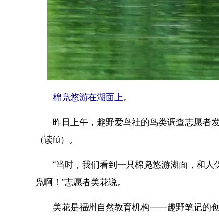
棉凫悠游在湖面上。
昨日上午，趣野爱鸟社的鸟类调查志愿者发
（读fú）。
“当时，我们看到一只棉凫悠游湖面，和人保
凫啊！”志愿者美花说。
美花是福州自然教育机构——趣野笔记的创始