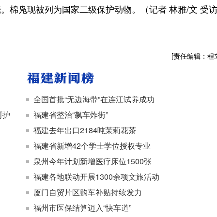
。棉凫现被列为国家二级保护动物。（记者 林雅/文 受
[责任编辑：程
全国首批“无边海带”在连江试养成功
呵护
福建省整治“飙车炸街”
福建去年出口2184吨茉莉花茶
福建省新增42个学士学位授权专业
泉州今年计划新增医疗床位1500张
福建各地联动开展1300余项文旅活动
厦门自贸片区购车补贴持续发力
福州市医保结算迈入“快车道”