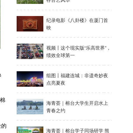
凫
叫棉
金的