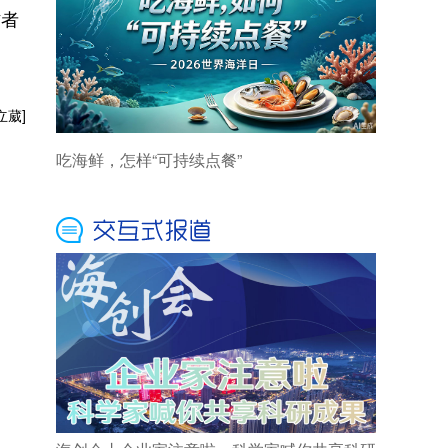
访者
立葳]