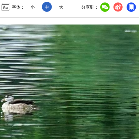
字体：
小
中
大
分享到：