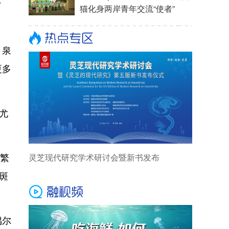
了
、泉
更多
尤
在繁
斑
偶尔