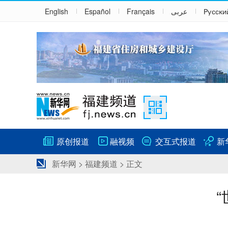
English
Español
Français
عربى
Русски
原创报道
融视频
交互式报道
新
新华网
>
福建频道
> 正文