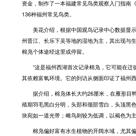
资金，制作了一本福建常见鸟类观察入门指南
136种福州常见鸟类。
美花介绍，根据中国观鸟记录中心数据显示，
州晋江、长乐下吴等地的湿地为主，其出现与
棉凫个体途经这里或停留。
“这是福州西湖首次记录棉凫，它可能在迁徙
其依赖富氧环境。它的到访从侧面印证了福州
据介绍，棉凫体长大约26厘米，在雁形目鸭
殖期羽毛黑白分明，头部和颈部雪白，头顶黑色
块宛如一道光带；雌鸟则较为低调，以褐色为主
棉凫偏好富有水生植物的开阔水域，尤其偏好