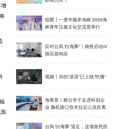
不增
将
流
科
福
点医