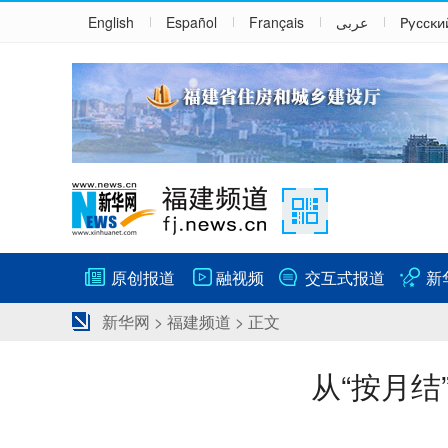
English
Español
Français
عربى
Русски
原创报道
融视频
交互式报道
新
新华网
>
福建频道
> 正文
从“按月结