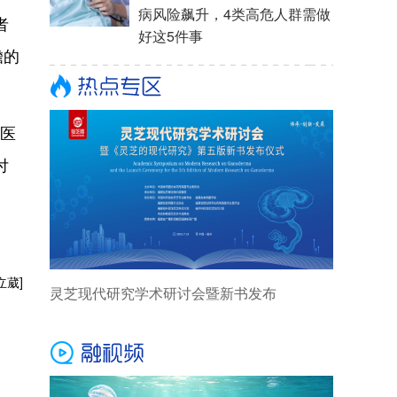
者
瞻的
就医
付
。
立葳]