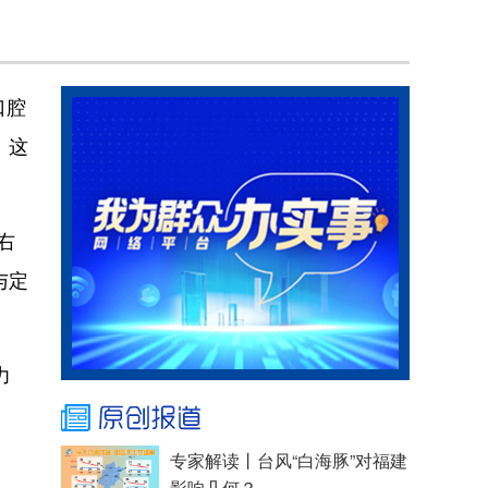
口腔
。这
右
与定
力