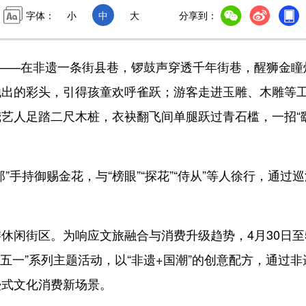
字体：
小
中
大
分享到：
—在非遗一条街县巷，锣鼓声穿透千年街巷，醒狮金瞳
抛出的彩头，引得孩童欢呼雀跃；游客走进玉雕、木雕等
艺人足踏二尺木桩，衣袂翻飞间单腿跃过青石槛，一招“
持御赐金花，与“榜眼”“探花”“侍从”等人徐行，通过巡
闲街区。为响应文旅融合与消费升级趋势，4月30日至
五一”系列主题活动，以“非遗+国潮”的创意配方，通过非
浸式文化消费新场景。