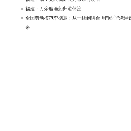
福建：万余艘渔船归港休渔
全国劳动模范李德迎：从一线到讲台 用"匠心"浇灌
来