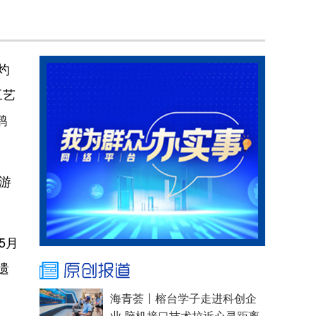
灼
工艺
鹞
游
5月
遗