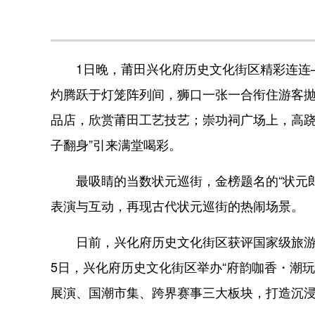
1日晚，莆田兴化府历史文化街区精彩连连—
灼腾跃于灯笼阵列间，狮口一张一合衔住游客
品店，欣赏莆田工艺技艺；崇功祠广场上，高跷
子翻身”引来满堂喝彩。
最吸睛的当数状元巡街，金榜题名的“状元郎”手
表演与互动，再现古代状元巡街的热闹场景。
日前，兴化府历史文化街区获评国家级旅游休
5日，兴化府历史文化街区举办“府韵咖香・潮玩
展演、国潮市集、跨界赛事三大板块，打造沉