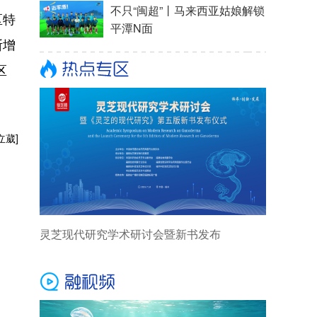
区特
断增
区
立葳]