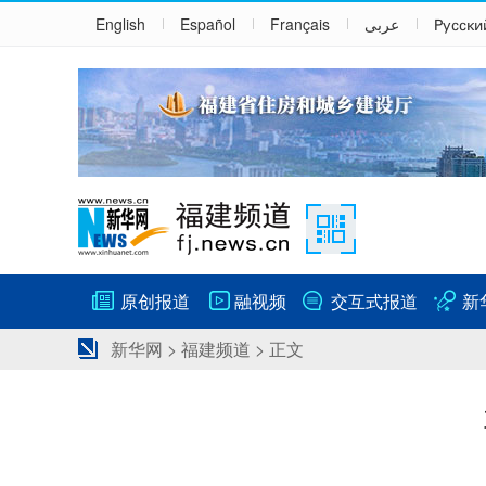
English
Español
Français
عربى
Русски
原创报道
融视频
交互式报道
新
新华网
>
福建频道
> 正文