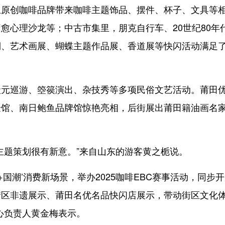
创咖啡品牌带来咖啡主题饰品、摆件、杯子、文具等
愈心理沙龙等；中古市集里，朋克自行车、20世纪80年
棚、艺术画展、蝴蝶主题作品展、香道展等快闪活动满足
巡游、箜篌演出、杂技秀等多项民俗文艺活动。莆田
验馆、南日鲍鱼品牌馆惊艳亮相，后街展出莆田籍油画名
…
题策划很有新意。”来自山东的游客黄之栀说。
国潮’消费新场景，举办2025咖啡EBC赛事活动，同步
街区非遗展示、莆田名优名品快闪店展示，带动街区文化
心负责人黄金梅表示。