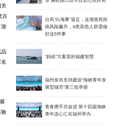
相关
代古
了游
优品
家名
开展
体验