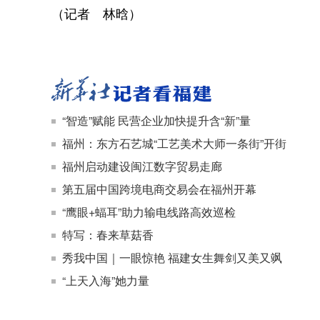
（记者 林晗）
“智造”赋能 民营企业加快提升含“新”量
福州：东方石艺城“工艺美术大师一条街”开街
福州启动建设闽江数字贸易走廊
第五届中国跨境电商交易会在福州开幕
“鹰眼+蝠耳”助力输电线路高效巡检
特写：春来草菇香
秀我中国｜一眼惊艳 福建女生舞剑又美又飒
“上天入海”她力量