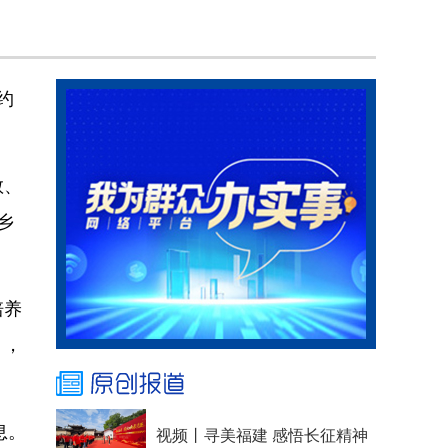
约
教、
乡
培养
），
息。