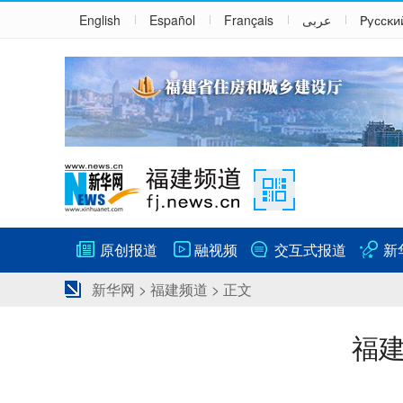
English
Español
Français
عربى
Русски
原创报道
融视频
交互式报道
新
新华网
>
福建频道
> 正文
福建