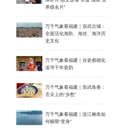
界级名片”
万千气象看福建｜崇武古城：
全面活化海防、海丝、海洋历
史文化
万千气象看福建｜在瓷都德化
追寻千年瓷韵
万千气象看福建｜崇武鱼卷：
舌尖上的“乡愁”
万千气象看福建｜连江鲍鱼如
何极限“变身”