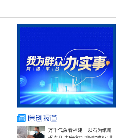
万千气象看福建｜以石为纸雕
琢岁月 惠安这项“非遗”成就“世