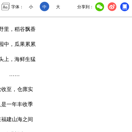
字体：
小
中
大
分享到：
野里，稻谷飘香
园中，瓜果累累
头上，海鲜生猛
……
秋收至，仓廪实
又是一年丰收季
在福建山海之间